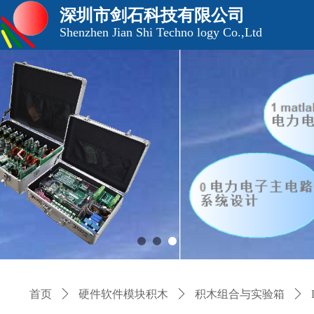
深圳市剑石科技有限公司
Shenzhen Jian Shi Techno logy Co.,Ltd
넳
首页
ꄲ
硬件软件模块积木
ꄲ
积木组合与实验箱
ꄲ