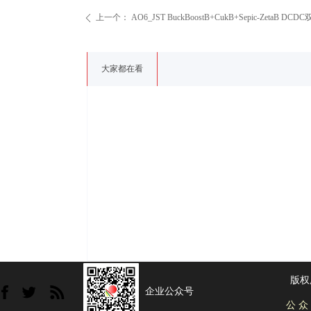
上一个：
AO6_JST BuckBoostB+CukB+Sepic-Zet
ꄴ
大家都在看
版权
企业公众号
公 众