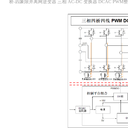
桥-四象限并离网逆变器 三相 AC-DC 变换器 DCAC PW