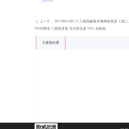
_bilibili
上一个：
INV3PH-NPC-T 三相四象限并离网逆变器 三相二三
ꄴ
PWM整流 三相逆变器 无功发生器 SVG 实验箱
大家都在看