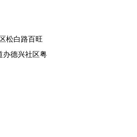
区松白路百旺
道办德兴社区粤