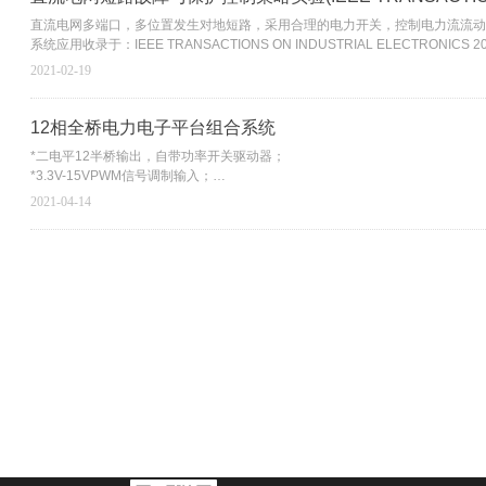
直流电网多端口，多位置发生对地短路，采用合理的电力开关，控制电力流流动
系统应用收录于：IEEE TRANSACTIONS ON INDUSTRIAL ELECTRONICS 2
2021-02-19
12相全桥电力电子平台组合系统
*二电平12半桥输出，自带功率开关驱动器；
*3.3V-15VPWM信号调制输入；
*电压、电流信号采集输出采样;
2021-04-14
*散热器温度保护DO;
*风冷散热；